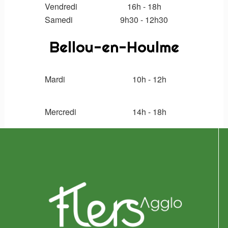
Vendredi
16h - 18h
Samedi
9
h30 - 12h30
Bellou-en-Houlme
Mardi
10h - 12h
Mercredi
14h
- 18h
Logo
pied
de
page