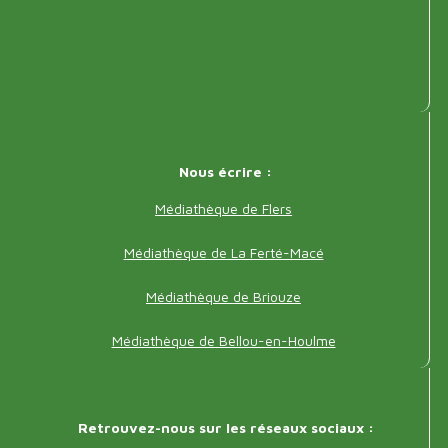
Adresse
Nous écrire :
pied
Médiathèque de Flers
de
Médiathèque de La Ferté-Macé
page
Médiathèque de Briouze
Médiathèque de Bellou-en-Houlme
Réseaux
Retrouvez-nous sur les réseaux sociaux :