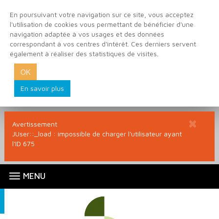
En poursuivant votre navigation sur ce site, vous acceptez
l'utilisation de cookies vous permettant de bénéficier d'une
navigation adaptée à vos usages et des données
correspondant à vos centres d'intérêt. Ces derniers servent
également à réaliser des statistiques de visites.
OK
En savoir plus
Avertissement
Ferm
JUser::_load : impossible de charger l'utilisateur ayant
la
l'ID 675
boite
d'ale
Menu
Atelier
Accéder
Accéder
Accéder
Ouvrir
Mon
principal
au
au
à
la
des
Sécurité. Pour accéder au portail de votre bibliothèque, merci
menu
contenu
la
navigation
espace
En-
de confirmer que vous n'êtes pas un robot
en cliquant ici
.
principal
connexion
4