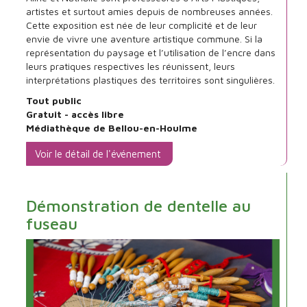
artistes et surtout amies depuis de nombreuses années.
par
Cette exposition est née de leur complicité et de leur
Aline
envie de vivre une aventure artistique commune. Si la
Teysseyre
représentation du paysage et l’utilisation de l’encre dans
et
leurs pratiques respectives les réunissent, leurs
Nathalie
interprétations plastiques des territoires sont singulières.
Guerrois
Tout public
Gratuit - accès libre
Médiathèque de Bellou-en-Houlme
Voir le détail de l'événement
Démonstration de dentelle au
fuseau