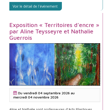
Voir le détail de l'événement
Exposition « Territoires d'encre »
par Aline Teysseyre et Nathalie
Guerrois
Exposition
Du
vendredi 04 septembre 2026
au
«
mercredi 04 novembre 2026
Territoires
d'encre
Aline et Nathalie sont professeures d’Arts Plastiques,
»