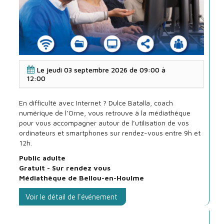
Bus
Le
jeudi 03 septembre 2026 de 09:00
à
Numérique
12:00
Ornais
:
En difficulté avec Internet ? Dulce Batalla, coach
soutien
numérique de l’Orne, vous retrouve à la médiathèque
numérique
pour vous accompagner autour de l’utilisation de vos
ordinateurs et smartphones sur rendez-vous entre 9h et
12h.
Public adulte
Gratuit - Sur rendez vous
Médiathèque de Bellou-en-Houlme
Voir le détail de l'événement