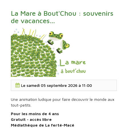
La Mare à Bout'Chou : souvenirs
de vacances...
La
Le
samedi 05 septembre 2026 à 11:00
Mare
à
Bout'Chou
Une animation ludique pour faire découvrir le monde aux
:
tout-petits.
souvenirs
Pour les moins de 4 ans
de
Gratuit - accès libre
vacances...
Médiathèque de La ferté-Macé