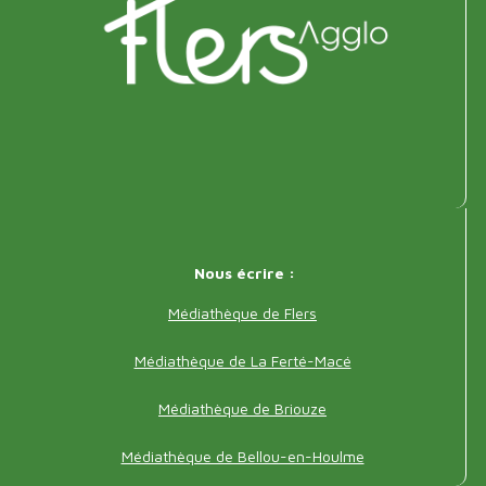
de
page
Adresse
Nous écrire :
pied
Médiathèque de Flers
de
Médiathèque de La Ferté-Macé
page
Médiathèque de Briouze
Médiathèque de Bellou-en-Houlme