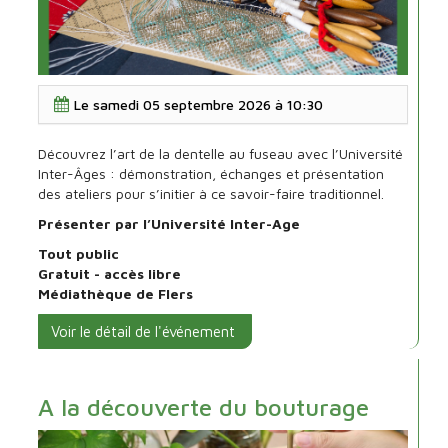
Démonstration
Le
samedi 05 septembre 2026 à 10:30
de
dentelle
au
Découvrez l’art de la dentelle au fuseau avec l’Université
fuseau
Inter-Âges : démonstration, échanges et présentation
des ateliers pour s’initier à ce savoir-faire traditionnel.
Présenter par l’Université Inter-Age
Tout public
Gratuit - accès libre
Médiathèque de Flers
Voir le détail de l'événement
A la découverte du bouturage