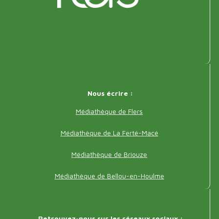
Adresse
Nous écrire :
pied
Médiathèque de Flers
de
Médiathèque de La Ferté-Macé
page
Médiathèque de Briouze
Médiathèque de Bellou-en-Houlme
Retrouvez-nous sur les réseaux sociaux :