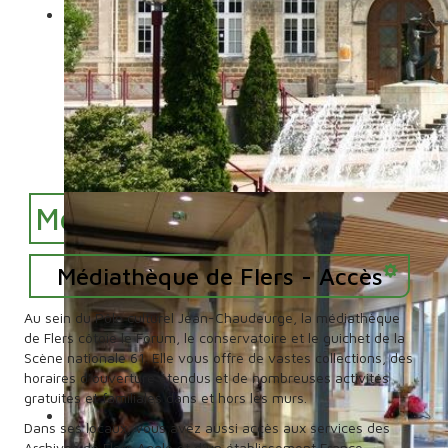
Médiathèque de Flers
Outils
Médiathèque de Flers - Accès
Au sein du Pôle culturel Jean-Chaudeurge, la médiathèque
de Flers côtoie le Forum, le conservatoire et le guichet de la
Scène nationale 61. Elle vous offre de vastes collections, des
horaires d’ouverture étendus et de nombreuses activités
gratuites et familiales dans et hors les murs.
Dans ses locaux, vous avez aussi accès aux services des
Archives de Flers Agglo et d’un établissement France