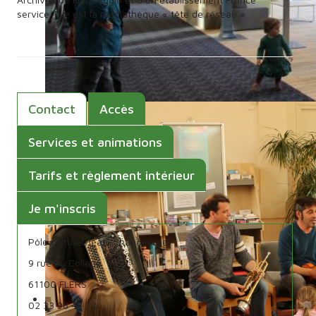
service. Elle est la médiathèque « tête de réseau ».
Contact
Accès
Services et animations
Tarifs et règlement intérieur
Je m'inscris
Pôle culturel Jean-Chaudeurge
9 rue du Collège
61100 FLERS
02 33 98 42 22