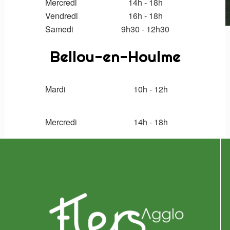
Mercredi
14h - 18h
Vendredi
16h - 18h
Samedi
9
h30 - 12h30
Bellou-en-Houlme
Mardi
10h - 12h
Mercredi
14h
- 18h
Logo
pied
de
page