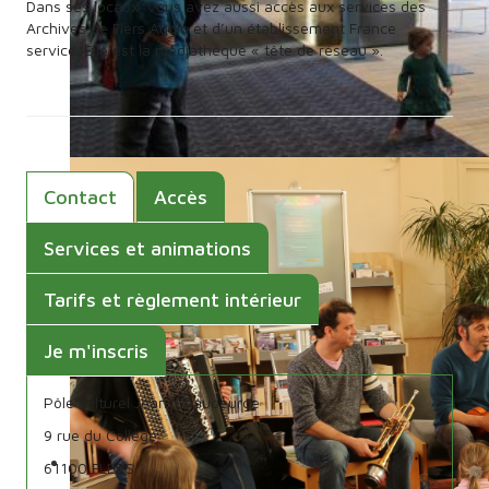
Dans ses locaux, vous avez aussi accès aux services des
Archives de Flers Agglo et d’un établissement France
service. Elle est la médiathèque « tête de réseau ».
Contact
Accès
Services et animations
Tarifs et règlement intérieur
Je m'inscris
Pôle culturel Jean-Chaudeurge
9 rue du Collège
61100 FLERS