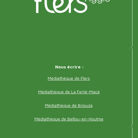
page
Adresse
Nous écrire :
pied
Médiathèque de Flers
de
Médiathèque de La Ferté-Macé
page
Médiathèque de Briouze
Médiathèque de Bellou-en-Houlme