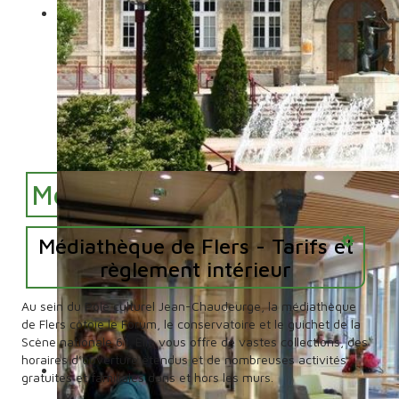
Médiathèque de Flers
Outils
Médiathèque de Flers - Tarifs et
règlement intérieur
Au sein du Pôle culturel Jean-Chaudeurge, la médiathèque
de Flers côtoie le Forum, le conservatoire et le guichet de la
Scène nationale 61. Elle vous offre de vastes collections, des
horaires d’ouverture étendus et de nombreuses activités
gratuites et familiales dans et hors les murs.